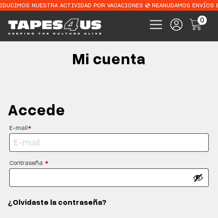
REDUCIMOS NUESTRA ACTIVIDAD POR VACACIONES 💿 REANUDAMOS ENVÍOS 
0
Mi cuenta
Accede
*
E-mail
*
Contraseña
¿Olvidaste la contraseña?