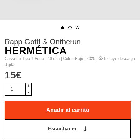
Rapp Gotti & Ontherun
HERMÉTICA
Cassette Tipo 1 Ferro | 46 min | Color: Rojo | 2025 |
Incluye descarga
digital
15
€
+
-
Añadir al carrito
Escuchar en..