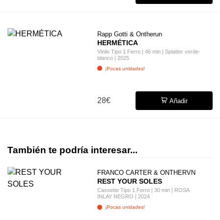
Rapp Gotti & Ontherun
HERMÉTICA
Vinilo Tipo 1 Ferro | 46 min | Splatter verde-
blanco | 2025
¡Pocas unidades!
28€
Añadir
También te podría interesar...
FRANCO CARTER & ONTHERVN
REST YOUR SOLES
Cassette Tipo 1 Ferro | 30 min | ROSA
INLAY NEGRO | 2024
¡Pocas unidades!