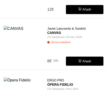
12€
Añadir
Javier Laocoonte & Surekid
CANVAS
CD Jewelcase | 30 min | 2020
¡Pocas unidades!
10€
8€
Añadir
ERGO PRO
ÓPERA FIDELIO
CD Jewelcase | min | 2022