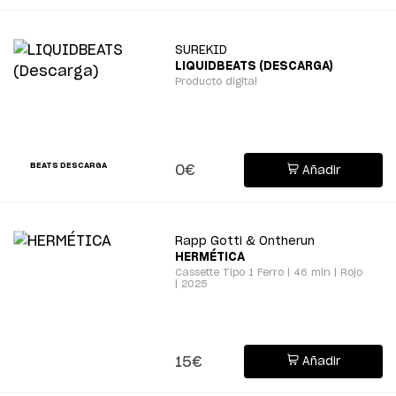
SUREKID
LIQUIDBEATS (DESCARGA)
Producto digital
BEATS DESCARGA
0€
Añadir
Rapp Gotti & Ontherun
HERMÉTICA
Cassette Tipo 1 Ferro | 46 min | Rojo
| 2025
15€
Añadir