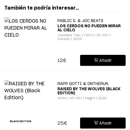
También te podría interesar...
PABLIC S. & JOC BEATS
LOS CERDOS NO PUEDEN MIRAR
AL CIELO
Cassette Tipo 1 Ferro | 30 min |
Dorado | 2023
12€
Añadir
RAPP GOTTI & ONTHERUN
RAISED BY THE WOLVES (BLACK
EDITION)
Vinilo | 45 min | Negro | 2022
BLACK EDITION
25€
Añadir