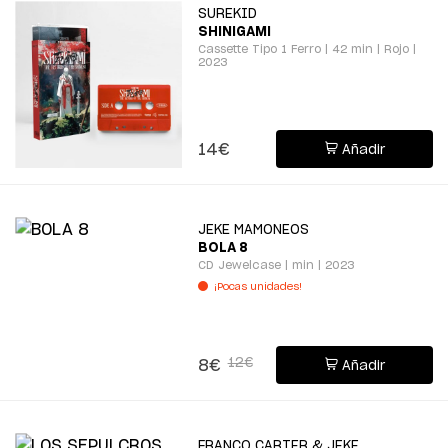
SUREKID
SHINIGAMI
Cassette Tipo 1 Ferro | 42 min | Rojo |
2023
14€
Añadir
JEKE MAMONEOS
BOLA 8
CD Jewelcase | min | 2023
¡Pocas unidades!
12€
8€
Añadir
FRANCO CARTER & JEKE