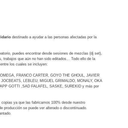
idario
destinado a ayudar a las personas afectadas por la
eatorio, puedes encontrar desde sesiones de mezclas (dj set),
os, trabajos que aún no han sido editados… Todo ello de la
entre los cuales se incluyen:
U OMEGA, FRANCO CARTER, GOYO THE GHOUL, JAVIER
JOCBEATS, LEBLEU, MIGUEL GRIMALDO, MONALY, OKA
RAPP GOTTI ,SAD FALAFEL, SASKE, SUREKID y más por
s copias ya que las fabricamos 100% desde nuestro
 de producción se puede ver alterado o discontinuado.
antado.